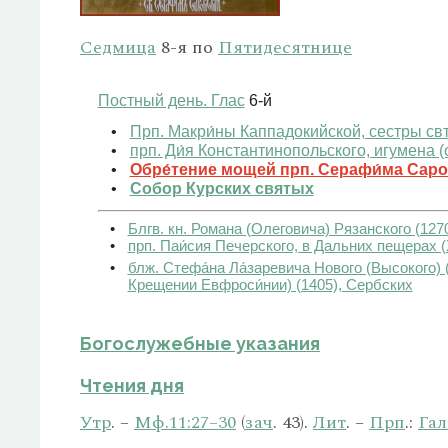
Седмица
8-я по
Пятидесятнице
Постный день.
Глас
6-й
Прп. Макри́ны Каппадокийской, сестры свт
прп. Ди́я Константинопольского, игумена (о
Обре́тение мощей прп. Серафи́ма Саров
Собор Курских святых
Блгв. кн. Романа (Олеговича) Рязанского (127
прп. Паи́сия Печерского, в Дальних пещерах (
блж. Стефа́на Ла́заревича Нового (Высокого) 
Крещении Евфроси́нии) (1405), Сербских
Богослужебные указания
Чтения дня
Утр
. –
Мф.11:27–30
(
зач
. 43).
Лит
. –
Прп
.:
Гал