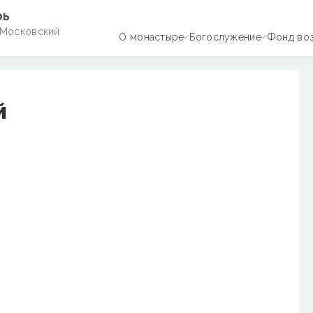
рь
(Московский
О монастыре
Богослужение
Фонд во
й