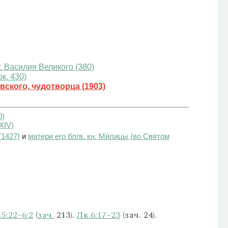
. Василия Великого (380)
к. 430)
ского, чудотворца (1903)
0)
XIV)
(1427)
и
матери его блгв. кн. Ми́лицы (во Святом
.5:22–6:2
(
зач.
213).
Лк.6:17–23
(зач. 24).