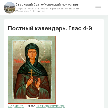
Старицкий Свято-Успенский монастырь
Тверская епархия Русской Православной Церкви
(Московский Патриархат)
О монастыре
Постный календарь. Глас 4-й
Богослужение
Фонд возрождения
Центр «Образ»
Виртуальный музей
Контакты
Седмица
6-я по
Пятидесятнице