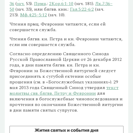
36
(
зач.
53).
Прмц
.:
2Кор.6:1-10
(зач. 181).
Лк.7:36–
50
(зач. 33), или блгвв. кнн.:
Гал.5:22-6:2
(зач.
213).
Мф.4:25–5:12
(зач. 10).
Чтения прмц. Февронии читаются, если ей
совершается служба.
Чтения блгвв. кн. Петра и кн. Февронии читаются,
если им совершается служба.
Согласно определению Священного Синода
Русской Православной Церкви от 26 декабря 2012
года, в дни памяти блгвв. кн. Петра и кн.
Февронии за Божественной литургией следует
присоединять к сугубой ектении особые
прошения (см. в «Богослужебных указаниях»). 29
мая 2013 года Священный Синод утвердил
текст
молитвы свв. блгвв. Петру и Февронии
для
включения в богослужебные чинопоследования и
прочтения по окончании Божественной литургии
в дни памяти святых супругов.