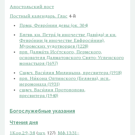
Апостольский пост
Постный календарь.
Глас
4-й
Прмц. Февро́нии девы (ок. 304)
Блгвв. кн. Петра́ (в иночестве Дави́да) и кн.
Февро́нии (в иночестве Евфроси́нии),
Муромских чудотворцев (1228)
прп. Далма́та Исе́тского, Пермского,
основателя Далматовского Свято-Успенского
монастыря (1697)
Сщмч. Васи́лия Милицына, пресвитера (1918)
прп. Ни́кона Оптинского (Беляева), исп.,
иеромонаха (1931)
сщмч. Васи́лия Протопопова,
пресвитера (1940)
Богослужебные указания
Чтения дня
1Кор.2:9-3:8
(
зач
. 127).
Мф.13:31–