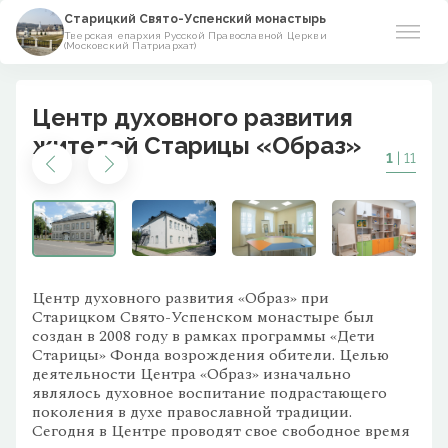
Старицкий Свято-Успенский монастырь
Тверская епархия Русской Православной Церкви
(Московский Патриархат)
О монастыре
Центр духовного развития
Богослужение
жителей Старицы «Образ»
1
| 11
Фонд возрождения
Центр «Образ»
Виртуальный музей
Центр духовного развития «Образ» при
Старицком Свято-Успенском монастыре был
Контакты
создан в 2008 году в рамках программы «Дети
Старицы» Фонда возрождения обители. Целью
деятельности Центра «Образ» изначально
являлось духовное воспитание подрастающего
поколения в духе православной традиции.
Сегодня в Центре проводят свое свободное время