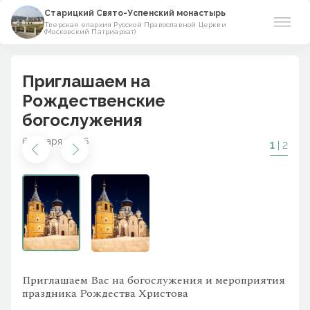
Старицкий Свято-Успенский монастырь
Тверская епархия Русской Православной Церкви
(Московский Патриархат)
О монастыре
Приглашаем на
Богослужение
Рождественские
богослужения
Фонд возрождения
6 января 2026
1
| 2
Центр «Образ»
Виртуальный музей
Контакты
Приглашаем Вас на богослужения и мероприятия
праздника Рождества Христова